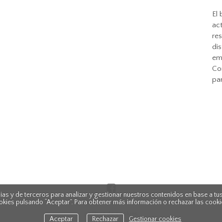
El
act
re
dis
em
Con
pa
as y de terceros para analizar y gestionar nuestros contenidos en base a tus
okies pulsando “Aceptar”. Para obtener más información o rechazar las cooki
política de cookies
Aceptar
Rechazar
Gestionar cookies