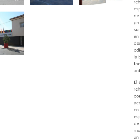
reh
es
de 
pr
sur
en 
des
ed
la 
fon
ant
El 
re
con
acc
en 
es
de
mun
un