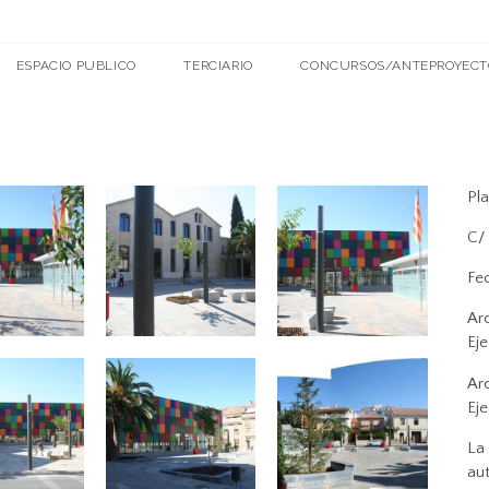
ESPACIO PUBLICO
TERCIARIO
CONCURSOS/ANTEPROYECT
Pl
C/ 
Fe
Ar
Ej
Ar
Ej
La
au