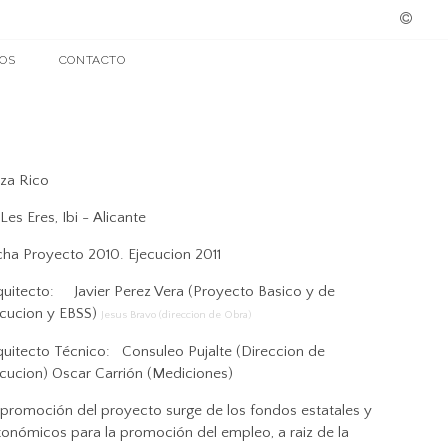
OS
CONTACTO
aza Rico
Les Eres, Ibi - Alicante
cha Proyecto 2010. Ejecucion 2011
quitecto: Javier Perez Vera (Proyecto Basico y de
ecucion y EBSS)
Jesus Bravo (direccion de Obra)
quitecto Técnico: Consuleo Pujalte (Direccion de
ecucion) Oscar Carrión (Mediciones)
 promoción del proyecto surge de los fondos estatales y
tonómicos para la promoción del empleo, a raiz de la